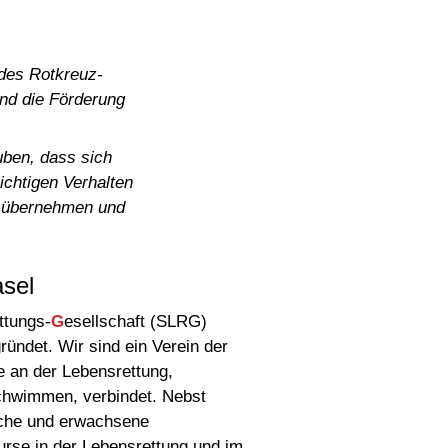
 des Rotkreuz-
und die Förderung
auben, dass sich
ichtigen Verhalten
g übernehmen und
sel
ttungs-
G
esellschaft (SLRG)
ündet. Wir sind ein Verein der
 an der Lebensrettung,
hwimmen, verbindet. Nebst
liche und erwachsene
Kurse in der Lebensrettung und im