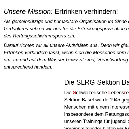
Unsere Mission:
Ertrinken verhindern!
Als gemeinnützige und humanitäre Organisation im Sinne
Gedankens setzen wir uns für die Ertrinkungsprävention 
des Rettungsschwimmsports ein.
Darauf richten wir all unsere Aktivitäten aus. Denn wir gl
Ertrinken verhindern lässt, wenn sich die Menschen dem r
am, im und auf dem Wasser bewusst sind, Verantwortun
entsprechend handeln.
Die SLRG Sektion Ba
Die
S
chweizerische
L
ebens
r
e
Sektion Basel wurde 1945 gegr
Menschen mit einem Interesse
insbesondere dem Rettungssc
unseren Trainings für jugend
Vereinsmitglieder bieten wir 