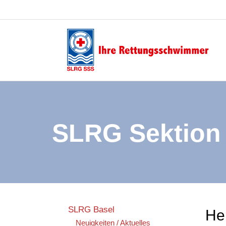
SLRG Sektion 
SLRG Basel
He
Neuigkeiten / Aktuelles