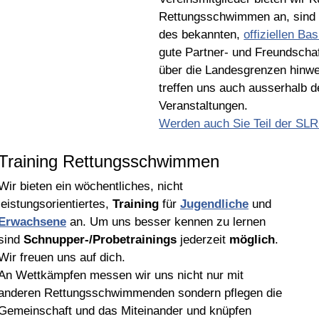
Rettungsschwimmen an, sind V
des bekannten,
offiziellen B
gute Partner- und Freundscha
über die Landesgrenzen hinw
treffen uns auch ausserhalb d
Veranstaltungen.
Werden auch Sie Teil der SL
Training Rettungsschwimmen
Wir bieten ein wöchentliches, nicht
leistungsorientiertes,
Training
für
Jugendliche
und
Erwachsene
an. Um uns besser kennen zu lernen
sind
Schnupper-/Probetrainings
jederzeit
möglich
.
Wir freuen uns auf dich.
An Wettkämpfen messen wir uns nicht nur mit
anderen Rettungsschwimmenden sondern pflegen die
Gemeinschaft und das Miteinander und knüpfen