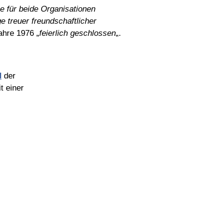
ne für beide Organisationen
ge treuer freundschaftlicher
ahre 1976 „
feierlich geschlossen
„.
d
der
t einer