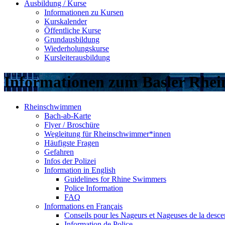
Ausbildung / Kurse
Informationen zu Kursen
Kurskalender
Öffentliche Kurse
Grundausbildung
Wiederholungskurse
Kursleiterausbildung
Informationen zum Basler Rhe
Rheinschwimmen
Bach-ab-Karte
Flyer / Broschüre
Wegleitung für Rheinschwimmer*innen
Häufigste Fragen
Gefahren
Infos der Polizei
Information in English
Guidelines for Rhine Swimmers
Police Information
FAQ
Informations en Français
Conseils pour les Nageurs et Nageuses de la desc
Information de Police