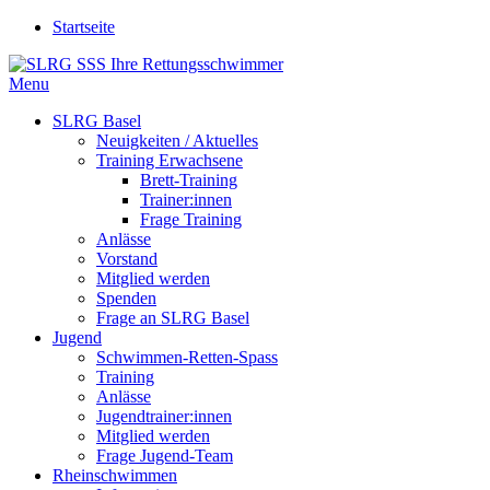
Startseite
Menu
SLRG Basel
Neuigkeiten / Aktuelles
Training Erwachsene
Brett-Training
Trainer:innen
Frage Training
Anlässe
Vorstand
Mitglied werden
Spenden
Frage an SLRG Basel
Jugend
Schwimmen-Retten-Spass
Training
Anlässe
Jugendtrainer:innen
Mitglied werden
Frage Jugend-Team
Rheinschwimmen