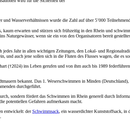
ationen wird für die Sicherheit der
r und Wasserverhältnissen wurde die Zahl auf über 5’000 Teilnehmende 
ss, kaum erwarten und stürzen sich frühzeitig in den Rhein und schwim
s Naturgewässer, wenn sie ein von den Organisatoren bereit gestelltes 
 jedes Jahr in allen wichtigen Zeitungen, den Lokal- und Regionalra
in, und auch jene sollen sich in die Fluten des Flusses wagen, die es son
rt (†2024) ins Leben gerufen und von ihm auch bis 1989 federführend o
tadtmauern bekannt. Das 1. Weserschwimmen in Minden (Deutschland), 
hmenden durchgeführt.
ch, sondern fördert das Schwimmen im Rhein generell durch Informati
die potentiellen Gefahren aufmerkasm macht.
n entwickelt: der
Schwimmsack
, ein wasserdichter Kunststoffsack, in
.