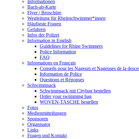
Informationen
Bach-ab-Karte
Flyer / Broschüre
Wegleitung für Rheinschwimmer*innen
Häufigste Fragen
Gefahren
Infos der Polizei
Information in English
Guidelines for Rhine Swimmers
Police Information
FAQ
Informations en Français
Conseils pour les Nageurs et Nageuses de la desc
Information de Police
Questions et Réponses
Schwimmsack
Schwimmsack mit Citybag bestellen
Order your swimming bag
WOVEN-TASCHE bestellen
Fotos
Medienmitteilungen
Sponsoren
Organisator
Links
Fragen und Kontakt