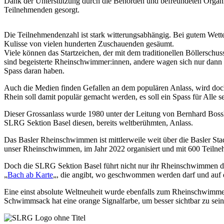
Dank der Unterstützung durch die Behörden und befreundeten Organis
Teilnehmenden gesorgt.
Die Teilnehmendenzahl ist stark witterungsabhängig. Bei gutem Wette
Kulisse von vielen hunderten Zuschauenden gesäumt.
Viele können das Startzeichen, der mit dem traditionellen Böllerschu
sind begeisterte Rheinschwimmer:innen, andere wagen sich nur dann in
Spass daran haben.
Auch die Medien finden Gefallen an dem populären Anlass, wird doch
Rhein soll damit populär gemacht werden, es soll ein Spass für Alle se
Dieser Grossanlass wurde 1980 unter der Leitung von Bernhard Bossha
SLRG Sektion Basel diesen, bereits weltberühmten, Anlass.
Das Basler Rheinschwimmen ist mittlerweile weit über die Basler S
unser Rheinschwimmen, im Jahr 2022 organisiert und mit 600 Teilne
Doch die SLRG Sektion Basel führt nicht nur ihr Rheinschwimmen dur
„
Bach ab Karte
„, die angibt, wo geschwommen werden darf und auf 
Eine einst absolute Weltneuheit wurde ebenfalls zum Rheinschwimme
Schwimmsack hat eine orange Signalfarbe, um besser sichtbar zu sein